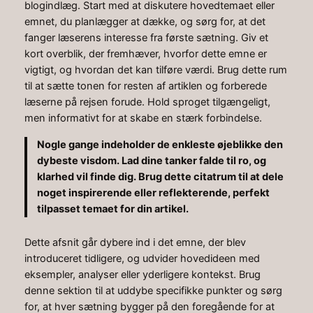
blogindlæg. Start med at diskutere hovedtemaet eller
emnet, du planlægger at dække, og sørg for, at det
fanger læserens interesse fra første sætning. Giv et
kort overblik, der fremhæver, hvorfor dette emne er
vigtigt, og hvordan det kan tilføre værdi. Brug dette rum
til at sætte tonen for resten af artiklen og forberede
læserne på rejsen forude. Hold sproget tilgængeligt,
men informativt for at skabe en stærk forbindelse.
Nogle gange indeholder de enkleste øjeblikke den
dybeste visdom. Lad dine tanker falde til ro, og
klarhed vil finde dig. Brug dette citatrum til at dele
noget inspirerende eller reflekterende, perfekt
tilpasset temaet for din artikel.
Dette afsnit går dybere ind i det emne, der blev
introduceret tidligere, og udvider hovedideen med
eksempler, analyser eller yderligere kontekst. Brug
denne sektion til at uddybe specifikke punkter og sørg
for, at hver sætning bygger på den foregående for at