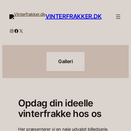
Spring
til
VINTERFRAKKER.DK
indhold
Instagram
Facebook
X
Galleri
Opdag din ideelle
vinterfrakke hos os
Her præsenterer vi en nøje udvalgt billedserie,